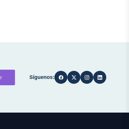
Síguenos:
r